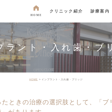
クリニック紹介
診療案内
HOME
ご挨拶
虫歯・歯周病・根
スタッフ紹介
インプラント・入
プラント・入れ歯・ブ
ブリッジ
院内紹介
ホワイトニング・
矯正歯科
アクセス・診療時間
HOME
インプラント・入れ歯・ブリッジ
ったときの治療の選択肢として、「ブ