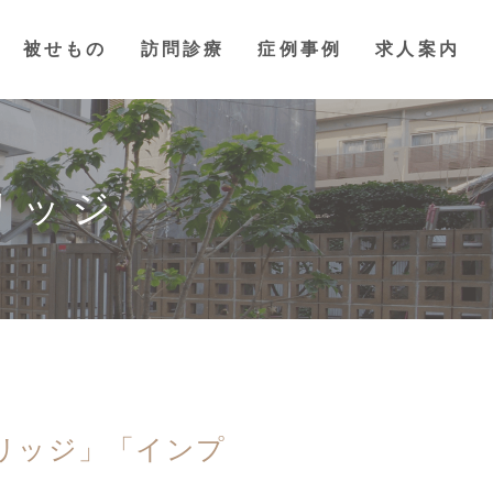
被せもの
訪問診療
症例事例
求人案内
管治療
れ歯・
リッジ
リッジ」「インプ