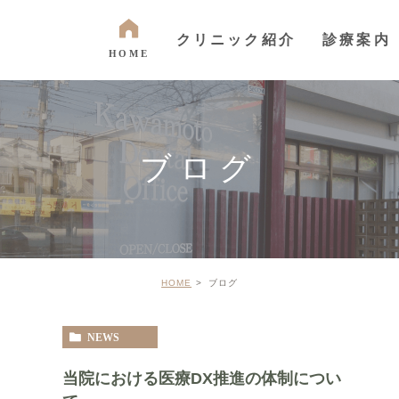
クリニック紹介
診療案内
HOME
ご挨拶
虫歯・歯周病・根
スタッフ紹介
インプラント・入
ブログ
ブリッジ
院内紹介
ホワイトニング・
矯正歯科
アクセス・診療時間
HOME
ブログ
NEWS
当院における医療DX推進の体制につい